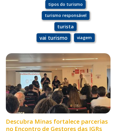
tipos do turismo
turismo responsável
turista
vai turismo
viagem
Descubra Minas fortalece parcerias
no Encontro de Gestores das IGRs