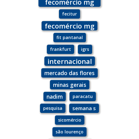
fecomércio mg
fecitur
fecomércio mg
fit pantanal
frankfurt
igrs
internacional
mercado das flores
minas gerais
nadim
paracatu
semana s
pesquisa
sicomércio
são lourenço