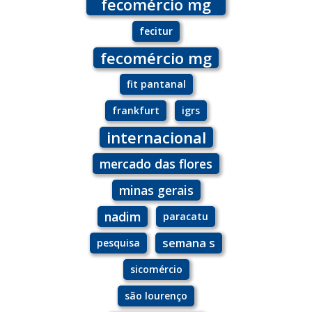
fecomércio mg
fecitur
fecomércio mg
fit pantanal
frankfurt
igrs
internacional
mercado das flores
minas gerais
nadim
paracatu
semana s
pesquisa
sicomércio
são lourenço