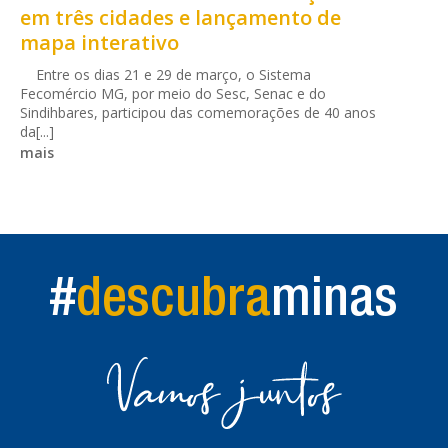
em três cidades e lançamento de
mapa interativo
Entre os dias 21 e 29 de março, o Sistema
Fecomércio MG, por meio do Sesc, Senac e do
Sindihbares, participou das comemorações de 40 anos
da[...]
mais
#
descubra
minas