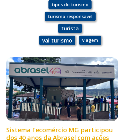
tipos do turismo
turismo responsável
turista
vai turismo
viagem
Sistema Fecomércio MG participou
dos 40 anos da Abrasel com ações