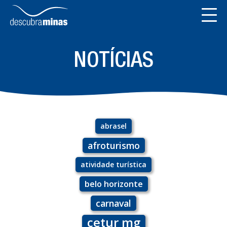
NOTÍCIAS
abrasel
afroturismo
atividade turística
belo horizonte
carnaval
cetur mg