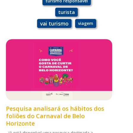
turismo responsável
turista
vai turismo
viagem
Pesquisa analisará os hábitos dos
foliões do Carnaval de Belo
Horizonte
Já está disponível uma pesquisa destinada a