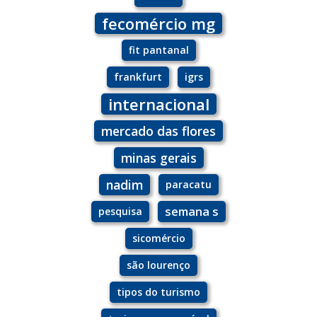
fecomércio mg
fit pantanal
frankfurt
igrs
internacional
mercado das flores
minas gerais
nadim
paracatu
semana s
pesquisa
sicomércio
são lourenço
tipos do turismo