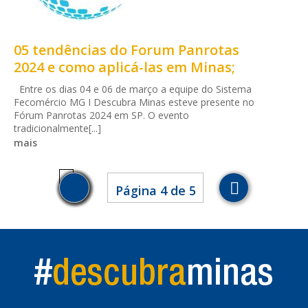
05 tendências do Forum Panrotas
2024 e como aplicá-las em Minas;
Entre os dias 04 e 06 de março a equipe do Sistema
Fecomércio MG I Descubra Minas esteve presente no
Fórum Panrotas 2024 em SP. O evento
tradicionalmente[...]
mais
4
Página 4 de 5
#
descubra
minas