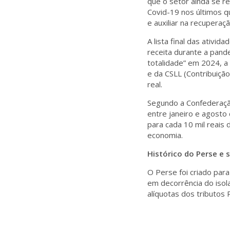
que o setor ainda se r
Covid-19 nos últimos q
e auxiliar na recuperaç
A lista final das ativi
receita durante a pand
totalidade” em 2024, a 
e da CSLL (Contribuição
real.
Segundo a Confederaçã
entre janeiro e agost
para cada 10 mil reais
economia.
Histórico do Perse e 
O Perse foi criado par
em decorrência do isol
alíquotas dos tributos 