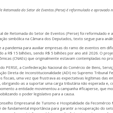
e Retomada do Setor de Eventos (Perse) é reformulado e aprovado 
l de Retomada do Setor de Eventos (Perse) foi reformulado e a
tação simbólica na Câmara dos Deputados, texto segue para anál
e a pandemia para auxiliar empresas do ramo de eventos em dific
ado a R$ 15 bilhões, sendo R$ 5 bilhões por ano até 2026. O proj
nômicas (CNAEs) que originalmente estavam contempladas no pr
do PERSE, a Confederação Nacional do Comércio de Bens, Serviç
Ação Direta de Inconstitucionalidade (ADI) no Supremo Tribunal F
s fiscais, uma vez que frustrava as expectativas legítimas das 
, obrigando-as a suportar uma carga tributária não esperada e,
omento a entidade movimentou a campanha #ficaperse, que mob
obilizando o poder legislativo para a causa.
nselho Empresarial de Turismo e Hospitalidade da Fecomércio
de fundamental importância para garantir a recuperação do seto