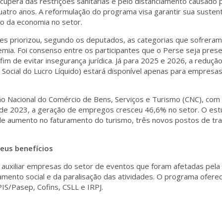
ecupera das restrições sanitárias e pelo distanciamento causado
uatro anos. A reformulação do programa visa garantir sua sustent
ão da economia no setor.
dades priorizou, segundo os deputados, as categorias que sofrera
emia. Foi consenso entre os participantes que o Perse seja pres
fim de evitar insegurança jurídica. Já para 2025 e 2026, a reduç
 Social do Lucro Líquido) estará disponível apenas para empresas
o Nacional do Comércio de Bens, Serviços e Turismo (CNC), com 
o de 2023, a geração de empregos cresceu 46,6% no setor. O est
 de aumento no faturamento do turismo, três novos postos de tr
seus benefícios
a auxiliar empresas do setor de eventos que foram afetadas pela
amento social e da paralisação das atividades. O programa ofere
PIS/Pasep, Cofins, CSLL e IRPJ.