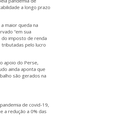
 pela pandemia de
abilidade a longo prazo
m a maior queda na
ervado “em sua
ão do imposto de renda
 tributadas pelo lucro
o apoio do Perse,
udo ainda aponta que
abalho são gerados na
 pandemia de covid-19,
ce a redução a 0% das