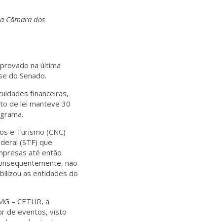
na Câmara dos
provado na última
ise do Senado.
uldades financeiras,
eto de lei manteve 30
ograma.
os e Turismo (CNC)
ederal (STF) que
empresas até então
 consequentemente, não
ilizou as entidades do
 MG – CETUR, a
r de eventos, visto