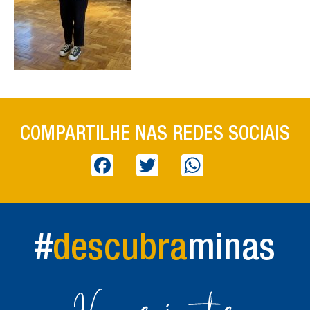
COMPARTILHE NAS REDES SOCIAIS
Facebook
Twitter
WhatsApp
#
descubra
minas